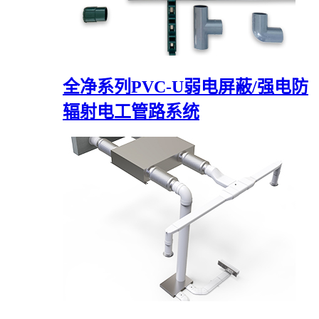
全净系列PVC-U弱电屏蔽/强电防
辐射电工管路系统