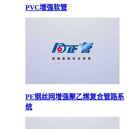
PVC增强软管
PE钢丝网增强聚乙烯复合管路系
统