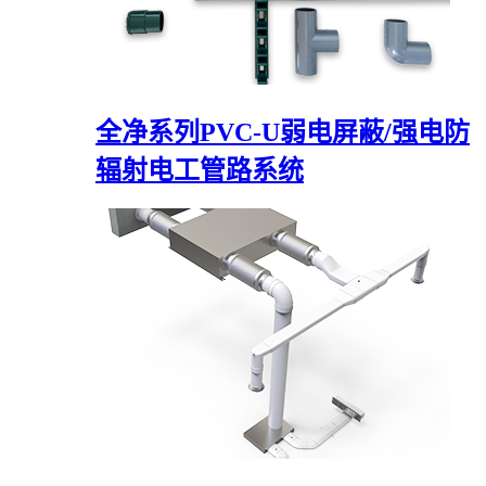
全净系列PVC-U弱电屏蔽/强电防
辐射电工管路系统