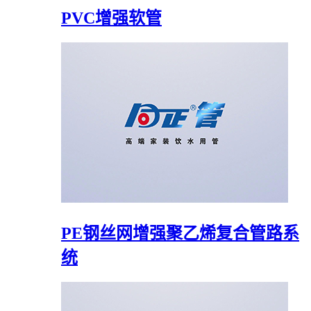
PVC增强软管
PE钢丝网增强聚乙烯复合管路系
统