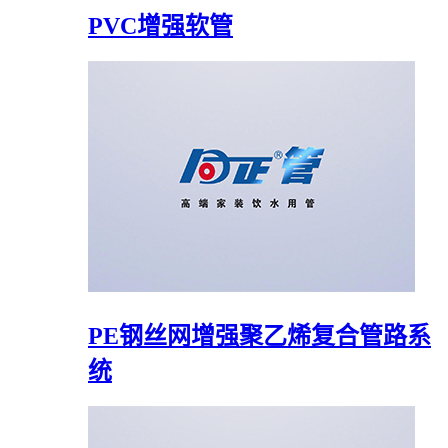
PVC增强软管
PE钢丝网增强聚乙烯复合管路系
统