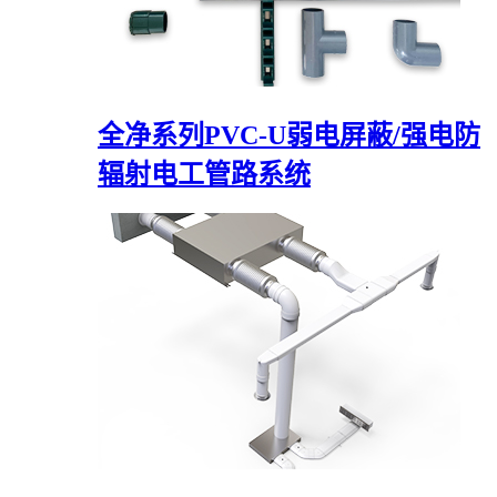
全净系列PVC-U弱电屏蔽/强电防
辐射电工管路系统