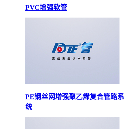
PVC增强软管
PE钢丝网增强聚乙烯复合管路系
统