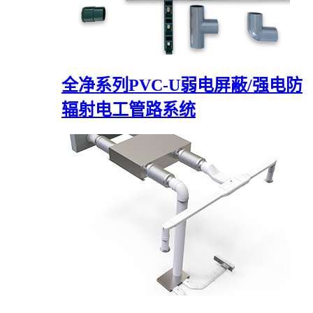
全净系列PVC-U弱电屏蔽/强电防
辐射电工管路系统