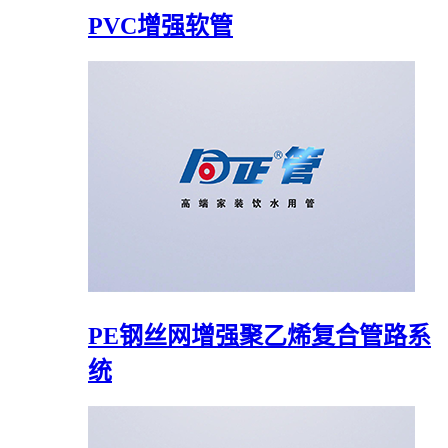
PVC增强软管
PE钢丝网增强聚乙烯复合管路系
统