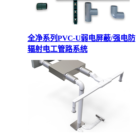
全净系列PVC-U弱电屏蔽/强电防
辐射电工管路系统